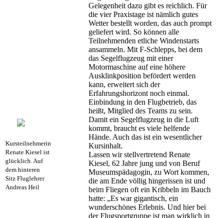
Gelegenheit dazu gibt es reichlich. Für
die vier Praxistage ist nämlich gutes
Wetter bestellt worden, das auch prompt
geliefert wird. So können alle
Teilnehmenden etliche Windenstarts
ansammeln. Mit F-Schlepps, bei dem
das Segelflugzeug mit einer
Motormaschine auf eine höhere
Ausklinkposition befördert werden
kann, erweitert sich der
Erfahrungshorizont noch einmal.
Einbindung in den Flugbetrieb, das
heißt, Mitglied des Teams zu sein.
Damit ein Segelflugzeug in die Luft
kommt, braucht es viele helfende
Hände. Auch das ist ein wesentlicher
Kursteilnehmerin
Kursinhalt.
Renate Kiesel ist
Lassen wir stellvertretend Renate
glücklich. Auf
Kiesel, 62 Jahre jung und von Beruf
dem hinteren
Museumspädagogin, zu Wort kommen,
Sitz Fluglehrer
die am Ende völlig hingerissen ist und
Andreas Heil
beim Fliegen oft ein Kribbeln im Bauch
hatte: „Es war gigantisch, ein
wunderschönes Erlebnis. Und hier bei
der Flugsportgruppe ist man wirklich in